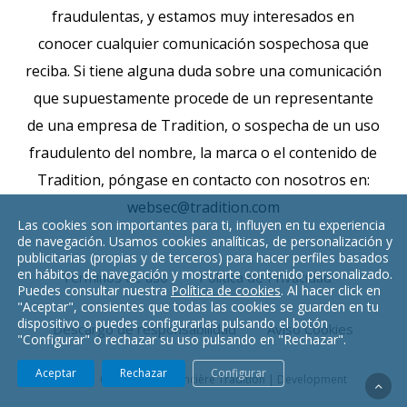
fraudulentas, y estamos muy interesados en
conocer cualquier comunicación sospechosa que
reciba. Si tiene alguna duda sobre una comunicación
que supuestamente procede de un representante
de una empresa de Tradition, o sospecha de un uso
fraudulento del nombre, la marca o el contenido de
Tradition, póngase en contacto con nosotros en:
websec@tradition.com
Las cookies son importantes para ti, influyen en tu experiencia
de navegación. Usamos cookies analíticas, de personalización y
publicitarias (propias y de terceros) para hacer perfiles basados
en hábitos de navegación y mostrarte contenido personalizado.
Términos de uso
Política de Privacidad
Puedes consultar nuestra
Política de cookies
. Al hacer click en
"Aceptar", consientes que todas las cookies se guarden en tu
dispositivo o puedes configurarlas pulsando el botón
Descargo de responsabilidad
Aviso Cookies
"Configurar" o rechazar su uso pulsando en "Rechazar".
Aceptar
Rechazar
Configurar
© 2021 Compagnie Financière Tradition |
Development