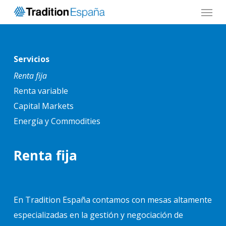
Menu
Skip
to
main
content
Servicios
Renta fija
Renta variable
Capital Markets
Energía y Commodities
Renta fija
En Tradition España contamos con mesas altamente
especializadas en la gestión y negociación de